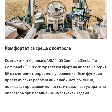
Комфортът се среща с контрола
Компактният CommandARM™, G5 CommandCenter™ и
CommandX™ Plus осигуряват комфорт на нивото на серия
6R в съчетание с опростено управление. Тези функции
правят дългите работни дни в кабината по-лесни,
повишават производителността и намаляват умората на
оператора при изпълнение на всякакви задачи.