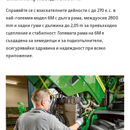
Справяйте се с взискателните дейности с до 270 к.с. в
най-големия модел 6M с дълга рама, междуосие 2800
mm и задни гуми с дължина до 2,05 m за превъзходно
сцепление и стабилност. Голямата рама на 6M е
създадена за
земеделци и за подизпълнители
,
осигурявайки здравина и надеждност при всяко
приложение.