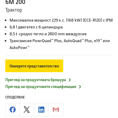
6M 200
Трактор
Максимална мощност 229 к.с. (168 kW) (ECE-R120) с IPM
6,8 l двигател с 6 цилиндъра
8,5 t средно тегло и 2800 mm междуосие
Трансмисия PowrQuad™ Plus, AutoQuad™ Plus, e19™ или
AutoPowr™
Намерете представителство
Преглед на продуктовата брошура
Преглед на продуктовите спецификации
СПОДЕЛЯНЕ