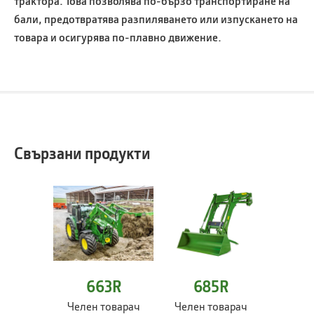
трактора. Това позволява по-бързо транспортиране на
бали, предотвратява разпиляването или изпускането на
товара и осигурява по-плавно движение.
Свързани продукти
663R
685R
Челен товарач
Челен товарач