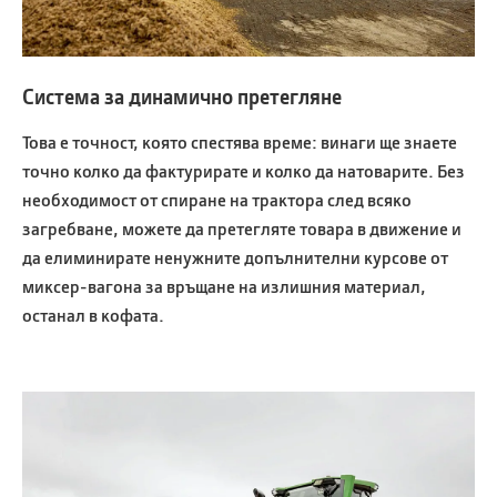
Система за динамично претегляне
Това е точност, която спестява време: винаги ще знаете
точно колко да фактурирате и колко да натоварите. Без
необходимост от спиране на трактора след всяко
загребване, можете да претегляте товара в движение и
да елиминирате ненужните допълнителни курсове от
миксер-вагона за връщане на излишния материал,
останал в кофата.