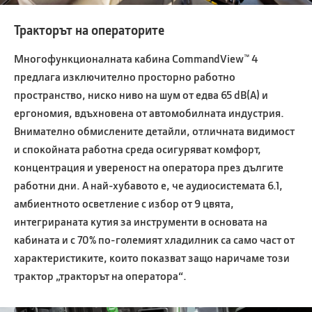
Тракторът на операторите
Многофункционалната кабина CommandView™ 4
предлага изключително просторно работно
пространство, ниско ниво на шум от едва 65 dB(A) и
ергономия, вдъхновена от автомобилната индустрия.
Внимателно обмислените детайли, отличната видимост
и спокойната работна среда осигуряват комфорт,
концентрация и увереност на оператора през дългите
работни дни. А най-хубавото е, че аудиосистемата 6.1,
амбиентното осветление с избор от 9 цвята,
интегрираната кутия за инструменти в основата на
кабината и с 70% по-големият хладилник са само част от
характеристиките, които показват защо наричаме този
трактор „тракторът на оператора“.