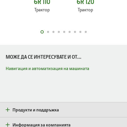
6R 110
6R 120
6R
Трактор
Трактор
Тр
МОЖЕ ДА СЕ ИНТЕРЕСУВАТЕ И ОТ...
Навигация и автоматизация на машината
Продукти и поддръжка
Информация за компанията