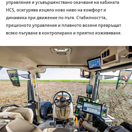
управление и усъвършенствано окачване на кабината
HCS, осигурява изцяло ново ниво на комфорт и
динамика при движение по пътя. Стабилността,
прецизното управление и плавното возене превръщат
всяко пътуване в контролирано и приятно изживяване.