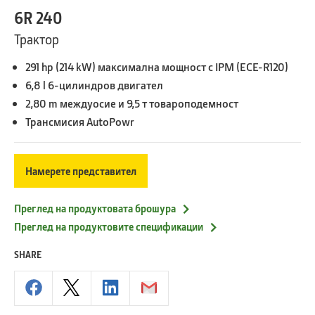
6R 240
Трактор
291 hp (214 kW) максимална мощност с IPM (ECE-R120)
6,8 l 6-цилиндров двигател
2,80 m междуосие и 9,5 т товароподемност
Трансмисия AutoPowr
Намерете представител
Преглед на продуктовата брошура
Преглед на продуктовите спецификации
SHARE